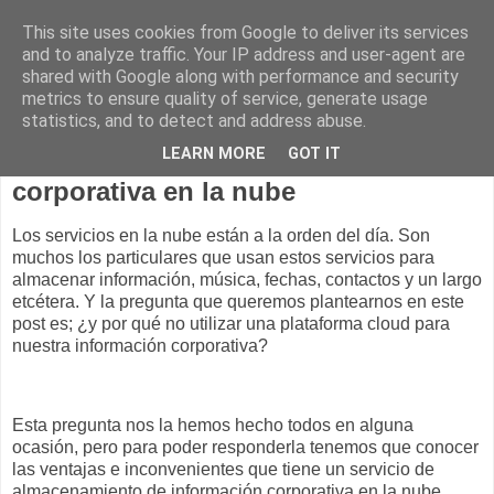
This site uses cookies from Google to deliver its services
and to analyze traffic. Your IP address and user-agent are
shared with Google along with performance and security
metrics to ensure quality of service, generate usage
statistics, and to detect and address abuse.
lunes, 10 de noviembre de 2014
LEARN MORE
GOT IT
Razones para almacenar información
corporativa en la nube
Los servicios en la nube están a la orden del día. Son
muchos los particulares que usan estos servicios para
almacenar información, música, fechas, contactos y un largo
etcétera. Y la pregunta que queremos plantearnos en este
post es; ¿y por qué no utilizar una plataforma
cloud
para
nuestra información corporativa?
Esta pregunta nos la hemos hecho todos en alguna
ocasión, pero para poder responderla tenemos que conocer
las ventajas e inconvenientes que tiene un servicio de
almacenamiento de información corporativa en la nube.