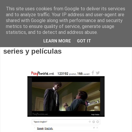
This site uses cookies from Google to deliver its services
and to analyze traffic. Your IP address and user-agent are
shared with Google along with performance and security
metrics to ensure quality of service, generate usage
statistics, and to detect and address abuse.
miércoles, 25 de febrero de 2015
LEARN MORE
GOT IT
Aprendiendo inglés con frases de
series y películas