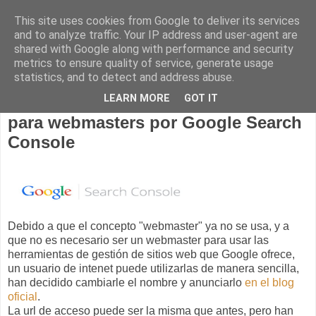
This site uses cookies from Google to deliver its services
and to analyze traffic. Your IP address and user-agent are
shared with Google along with performance and security
metrics to ensure quality of service, generate usage
statistics, and to detect and address abuse.
martes, 2 de junio de 2015
LEARN MORE
GOT IT
Google cambia las Herramientas
para webmasters por Google Search
Console
Debido a que el concepto "webmaster" ya no se usa, y a
que no es necesario ser un webmaster para usar las
herramientas de gestión de sitios web que Google ofrece,
un usuario de intenet puede utilizarlas de manera sencilla,
han decidido cambiarle el nombre y anunciarlo
en el blog
oficial
.
La url de acceso puede ser la misma que antes, pero han